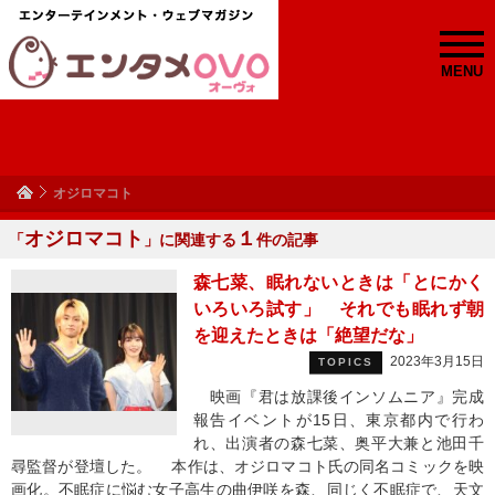
MENU
オジロマコト
オジロマコト
１
「
」に関連する
件の記事
森七菜、眠れないときは「とにかく
いろいろ試す」 それでも眠れず朝
を迎えたときは「絶望だな」
2023年3月15日
TOPICS
映画『君は放課後インソムニア』完成
報告イベントが15日、東京都内で行わ
れ、出演者の森七菜、奥平大兼と池田千
尋監督が登壇した。 本作は、オジロマコト氏の同名コミックを映
画化。不眠症に悩む女子高生の曲伊咲を森、同じく不眠症で、天文