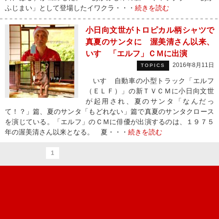
ふじまい」として登場したイワクラ・・・
続きを読む
小日向文世がトロピカル柄シャツで
真夏のサンタに 渥美清さん以来、
いすゞ「エルフ」ＣＭに出演
2016年8月11日
TOPICS
いすゞ自動車の小型トラック「エルフ
（ＥＬＦ）」の新ＴＶＣＭに小日向文世
が起用され、夏のサンタ「なんだっ
て！？」篇、夏のサンタ「もどれない」篇で真夏のサンタクロース
を演じている。「エルフ」のＣＭに俳優が出演するのは、１９７５
年の渥美清さん以来となる。 夏・・・
続きを読む
1