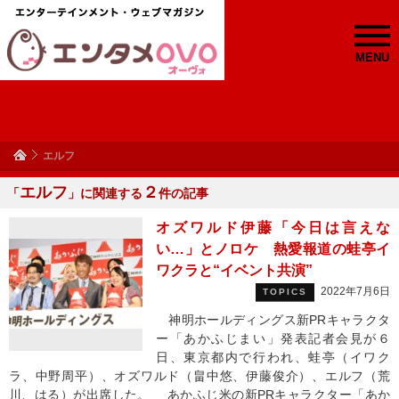
MENU
エルフ
エルフ
２
「
」に関連する
件の記事
オズワルド伊藤「今日は言えな
い…」とノロケ 熱愛報道の蛙亭イ
ワクラと“イベント共演”
2022年7月6日
TOPICS
神明ホールディングス新PRキャラクタ
ー「あかふじまい」発表記者会見が６
日、東京都内で行われ、蛙亭（イワク
ラ、中野周平）、オズワルド（畠中悠、伊藤俊介）、エルフ（荒
川、はる）が出席した。 あかふじ米の新PRキャラクター「あか