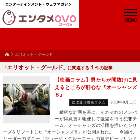
MENU
エリオット・グールド
エリオット・グールド
１
「
」に関連する
件の記事
【映画コラム】男たちが間抜けに見
えるところが肝心な『オーシャンズ
８』
2018年8月11日
ほぼ週刊映画コラム
緻密な計画を基に、それぞれのメンバ
ーが得意技を駆使して強盗を行う犯罪チ
ーム、オーシャンズの活躍を描いたシリ
ーズをリブートした『オーシャンズ８』が公開された。 今回は、
リーダーのダニー（ジョージ・クルーニー）の妹デビー（サンド