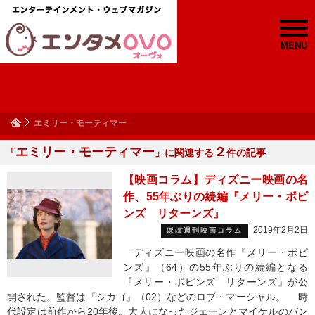
MENU
エミリー・モーティマー
エミリー・モーティマー
２
「
」に関連する
件の記事
【映画コラム】ディズニー映画の名
作、55年ぶりの続編『メリー・ポピ
ンズ リターンズ』
2019年2月2日
ほぼ週刊映画コラム
ディズニー映画の名作『メリー・ポピ
ンズ』（64）の55年ぶりの続編となる
『メリー・ポピンズ リターンズ』が公
開された。監督は『シカゴ』（02）などのロブ・マーシャル。 時
代設定は前作から20年後。大人になったジェーンとマイケルのバン