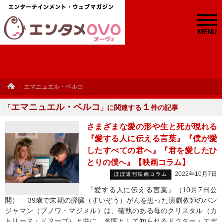
MENU
エマニュエル・ベルコ
エマニュエル・ベルコ
１
「
」に関連する
件の記事
さまざまな愛の形や生と死が現れる
『愛する人に伝える言葉』『僕が愛
したすべての君へ』『君を愛したひ
とりの僕へ』【映画コラム】
2022年10月7日
ほぼ週刊映画コラム
『愛する人に伝える言葉』（10月7日公
開） 39歳で末期の膵臓（すいぞう）がんを患った演劇教師のバン
ジャマン（ブノワ・マジメル）は、確執のある母のクリスタル（カ
トリーヌ・ドヌーブ）と共に、名医として知られるドクター・エデ