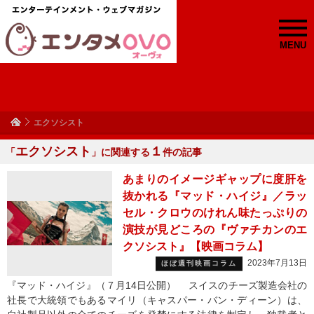
MENU
エクソシスト
エクソシスト
１
「
」に関連する
件の記事
あまりのイメージギャップに度肝を
抜かれる『マッド・ハイジ』／ラッ
セル・クロウのけれん味たっぷりの
演技が見どころの『ヴァチカンのエ
クソシスト』【映画コラム】
2023年7月13日
ほぼ週刊映画コラム
『マッド・ハイジ』（７月14日公開） スイスのチーズ製造会社の
社長で大統領でもあるマイリ（キャスパー・バン・ディーン）は、