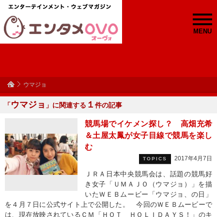
MENU
ウマジョ
ウマジョ
１
「
」に関連する
件の記事
競馬場でイケメン探し？ 高畑充希
＆土屋太鳳が女子目線で競馬を楽し
む
2017年4月7日
TOPICS
ＪＲＡ日本中央競馬会は、話題の競馬好
き女子「ＵＭＡＪＯ（ウマジョ）」を描
いたＷＥＢムービー「ウマジョ、の日」
を４月７日に公式サイト上で公開した。 今回のＷＥＢムービーで
は、現在放映されているＣＭ「ＨＯＴ ＨＯＬＩＤＡＹＳ！」のキ