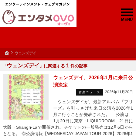
MENU
ウェンズデイ
ウェンズデイ
１
「
」に関連する
件の記事
ウェンズデイ、2026年1月に来日公
演決定
2025年11月20日
音楽ニュース
ウェンズデイが、最新アルバム『ブリ
ーズ』を引っさげた来日公演を2026年1
月に行うことが発表された。 公演は、
1月20日に東京・LIQUIDROOM、21日に
大阪・Shangri-Laで開催され、チケットの一般発売は12月6日から
となる。 ◎公演情報【WEDNESDAY JAPAN TOUR 2026】2026年1