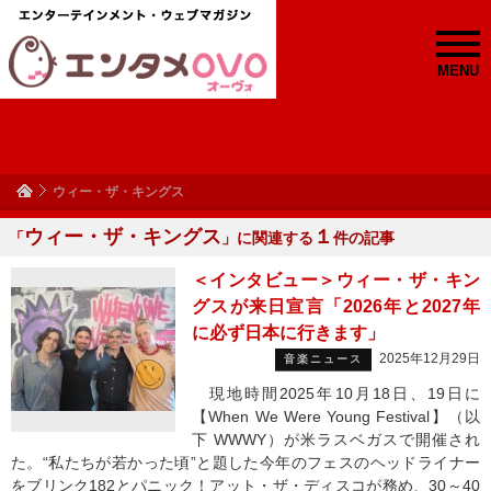
MENU
ウィー・ザ・キングス
ウィー・ザ・キングス
１
「
」に関連する
件の記事
＜インタビュー＞ウィー・ザ・キン
グスが来日宣言「2026年と2027年
に必ず日本に行きます」
2025年12月29日
音楽ニュース
現地時間2025年10月18日、19日に
【When We Were Young Festival】（以
下 WWWY）が米ラスベガスで開催され
た。“私たちが若かった頃”と題した今年のフェスのヘッドライナー
をブリンク182とパニック！アット・ザ・ディスコが務め、30～40