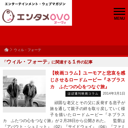
MENU
ウィル・フォーテ
ウィル・フォーテ
１
「
」に関連する
件の記事
【映画コラム】ユーモアと悲哀を感
じさせるロードムービー『ネブラス
カ ふたつの心をつなぐ旅』
2014年3月1日
ほぼ週刊映画コラム
頑固な老父とその父に反発する息子が
旅を通して親子の絆を取り戻していく様
子を描いたロードムービー『ネブラス
カ ふたつの心をつなぐ旅』が２月28日から公開された。 監督は
『アバウト・シュミット』（02）『サイドウェイ』（04）『ファミ