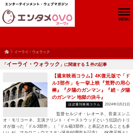
MENU
イーライ・ウォラック
イーライ・ウォラック
１
「
」に関連する
件の記事
【週末映画コラム】4K復元版で「ド
ル3部作」を一挙上映『荒野の用心
棒』『夕陽のガンマン』『続・夕陽
のガンマン 地獄の決斗』
2024年3月21日
ほぼ週刊映画コラム
監督セルジオ・レオーネ、音楽エンニ
オ・モリコーネ、主演クリント・イーストウッドという伝説のトリ
オが放った「ドル3部作」（「ドル箱3部作」と表記されることも多
い）が、マカロニ・ウエスタン誕生60周年を記念し、4K復元版とし