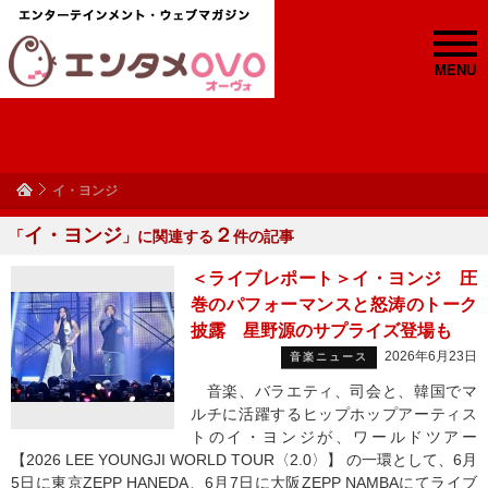
MENU
イ・ヨンジ
イ・ヨンジ
２
「
」に関連する
件の記事
＜ライブレポート＞イ・ヨンジ 圧
巻のパフォーマンスと怒涛のトーク
披露 星野源のサプライズ登場も
2026年6月23日
音楽ニュース
音楽、バラエティ、司会と、韓国でマ
ルチに活躍するヒップホップアーティス
トのイ・ヨンジが、ワールドツアー
【2026 LEE YOUNGJI WORLD TOUR〈2.0〉】 の一環として、6月
5日に東京ZEPP HANEDA、6月7日に大阪ZEPP NAMBAにてライブ