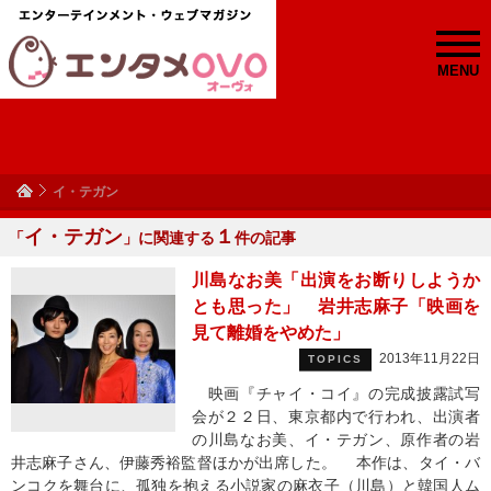
MENU
イ・テガン
イ・テガン
１
「
」に関連する
件の記事
川島なお美「出演をお断りしようか
とも思った」 岩井志麻子「映画を
見て離婚をやめた」
2013年11月22日
TOPICS
映画『チャイ・コイ』の完成披露試写
会が２２日、東京都内で行われ、出演者
の川島なお美、イ・テガン、原作者の岩
井志麻子さん、伊藤秀裕監督ほかが出席した。 本作は、タイ・バ
ンコクを舞台に、孤独を抱える小説家の麻衣子（川島）と韓国人ム