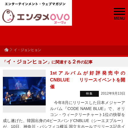
MENU
イ・ジョンヒョン
イ・ジョンヒョン
２
「
」に関連する
件の記事
1stアルバムが好評発売中の
CNBLUE リリースイベントを開
催
2012年9月13日
特集
今年8月にリリースした日本メジャーア
ルバム『CODE NAME BLUE』で、オリ
コン・ウィークリーチャート1位の快挙を
成し遂げた、韓国出身の4ピースバンドCNBLUE（シーエヌブルー）
が、10日、神奈川・パシフィコ横浜 国立大ホールでリリース記念イ