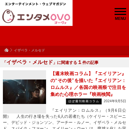
MENU
イザベラ・メルセド
イザベラ・メルセド
１
「
」に関連する
件の記事
【週末映画コラム】『エイリアン』
の“その後”を描いた『エイリアン：
ロムルス』／各国の映画祭で注目を
集めた心理ホラー『映画検閲』
2024年9月5日
ほぼ週刊映画コラム
『エイリアン：ロムルス』（9月6日公
開） 人生の行き場を失った6人の若者たち（ケイリー・スピーニ
ー、デビッド・ジョンソン、アーチー・ルノー、イザベラ・メルセ
ド、スパイク・ファーン、エイリーン・ウー）は、廃墟と化した宇