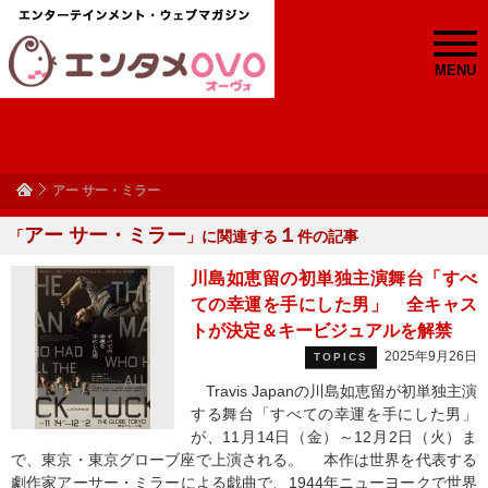
MENU
アー サー・ミラー
アー サー・ミラー
１
「
」に関連する
件の記事
川島如恵留の初単独主演舞台「すべ
ての幸運を⼿にした男」 全キャス
トが決定＆キービジュアルを解禁
2025年9月26日
TOPICS
Travis Japanの川島如恵留が初単独主演
する舞台「すべての幸運を⼿にした男」
が、11⽉14⽇（⾦）～12⽉2⽇（⽕）ま
で、東京・東京グローブ座で上演される。 本作は世界を代表する
劇作家アーサー・ミラーによる戯曲で、1944年ニューヨークで世界