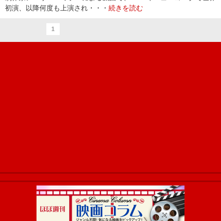
初演、以降何度も上演され・・・
続きを読む
1