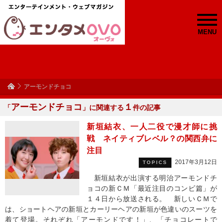
MENU
アーモンドチョコ
アーモンドチョコ
１
「
」に関連する
件の記事
新垣結衣、一人二役で漫才師に挑
戦 ネイティブレベル？の関西弁に
注目
2017年3月12日
TOPICS
新垣結衣が出演する明治アーモンドチ
ョコの新ＣＭ「最近注目のコンビ篇」が
１４日から放送される。 新しいＣＭで
は、ショートヘアの新垣とカーリーヘアの新垣が色違いのスーツを
着て登場。それぞれ「アーモンドです！」、「チョコレートで