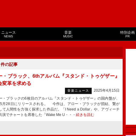
ニュース
音楽
特別企画
NEWS
MUSIC
PR
１
件の記事
ー・ブラック、6thアルバム『スタンド・トゥゲザー』
会変革を求める
2025年4月15日
音楽ニュース
・ブラックの6枚目のアルバム『スタンド・トゥゲザー』の国内盤が、
5年5月28日にリリースされる。 今作は、アロー・ブラックが団結、繋が
て人間性を力強く探求した作品だ。「I Need a Dollar」や、アヴィーチ
共演でチャートを席巻した「Wake Me U・・・
続きを読む