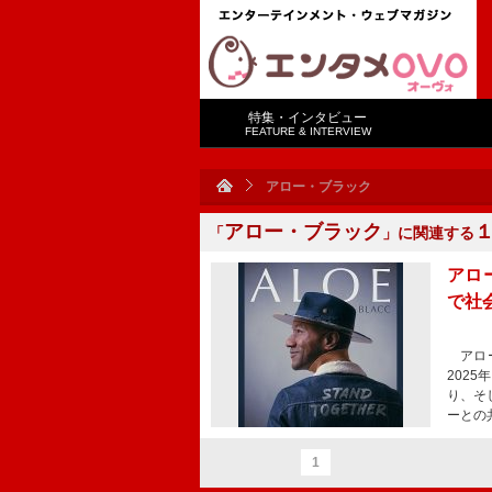
特集・インタビュー
FEATURE & INTERVIEW
アロー・ブラック
アロー・ブラック
「
」に関連する
アロ
で社
アロー
202
り、そし
ーとの
1