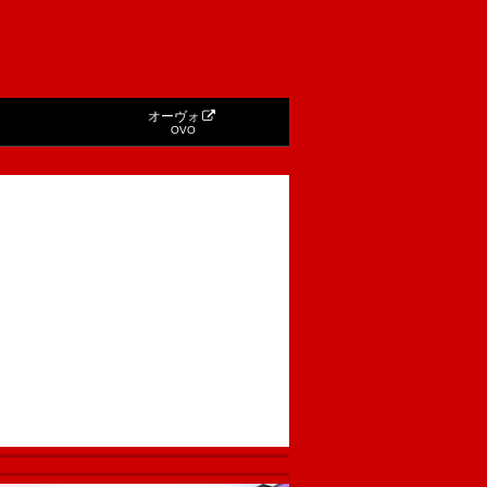
オーヴォ
OVO