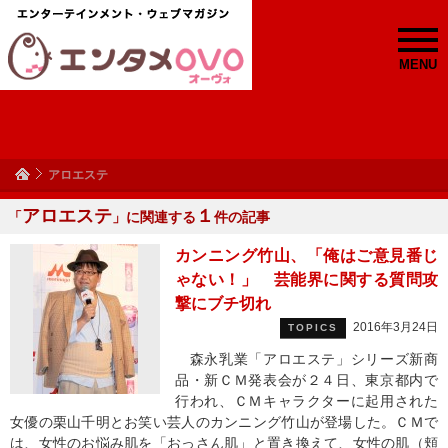
MENU
アロエステ
アロエステ
１
「
」に関連する
件の記事
カンニング竹山、「俺はご意見番じ
ゃない！」 芸能界に関する質問攻
撃にブチ切れ
2016年3月24日
TOPICS
森永乳業「アロエステ」シリーズ新商
品・新ＣＭ発表会が２４日、東京都内で
行われ、ＣＭキャラクターに起用された
女優の栗山千明とお笑い芸人のカンニング竹山が登場した。ＣＭで
は、女性のお悩み肌を「おっさん肌」と置き換えて、女性の肌（頬