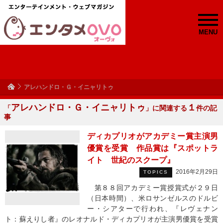
MENU
アレハンドロ・Ｇ・イニャリトゥ
アレハンドロ・Ｇ・イニャリトゥ
１
「
」に関連する
件の記
事
ディカプリオがアカデミー賞主演男
優賞を受賞 作品賞は『スポットラ
イト 世紀のスクープ』
2016年2月29日
TOPICS
第８８回アカデミー賞授賞式が２９日
（日本時間）、米ロサンゼルスのドルビ
ー・シアターで行われ、『レヴェナン
ト：蘇えりし者』のレオナルド・ディカプリオが主演男優賞を受賞