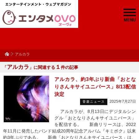
MENU
アルカラ
アルカラ
１
「
」に関連する
件の記事
アルカラ、約3年ぶり新曲「おとな
りさんキサイユニバース」8/13配信
決定
2025年7月27日
音楽ニュース
アルカラが、8月13日にデジタルシン
グル「おとなりさんキサイユニバース」
を配信する。 新曲リリースは、2022
年11月に発売したバンド結成20周年記念アルバム『キミボク』以来
約3年ぶりである。 新曲「おとなりさんキサイユニバース」は、