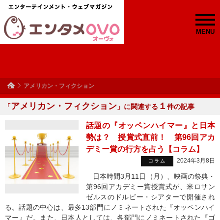
MENU
アメリカン・フィクション
アメリカン・フィクション
１
「
」に関連する
件の記事
話題の『オッペンハイマー』と日本
勢は？ 授賞式直前！ 第96回アカ
デミー賞の行方を占う【コラム】
2024年3月8日
コラム
日本時間3月11日（月）、映画の祭典・
第96回アカデミー賞授賞式が、米ロサン
ゼルスのドルビー・シアターで開催され
る。話題の中心は、最多13部門にノミネートされた『オッペンハイ
マー』だ。また、日本人としては、各部門にノミネートされた『ゴ