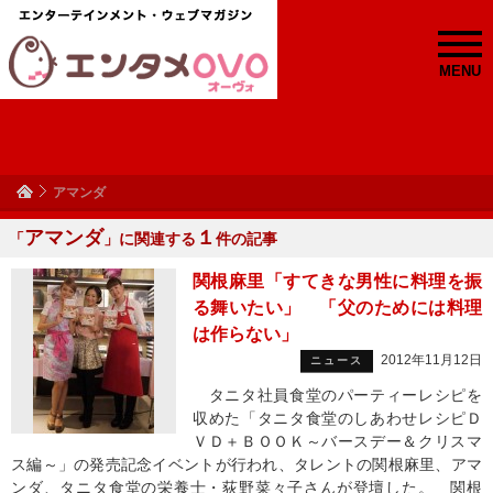
MENU
アマンダ
アマンダ
１
「
」に関連する
件の記事
関根麻里「すてきな男性に料理を振
る舞いたい」 「父のためには料理
は作らない」
2012年11月12日
ニュース
タニタ社員食堂のパーティーレシピを
収めた「タニタ食堂のしあわせレシピＤ
ＶＤ＋ＢＯＯＫ～バースデー＆クリスマ
ス編～」の発売記念イベントが行われ、タレントの関根麻里、アマ
ンダ、タニタ食堂の栄養士・荻野菜々子さんが登壇した。 関根