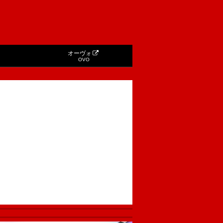
オーヴォ
OVO