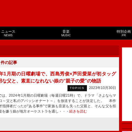
ニュース
音楽
特別企画
NEWS
MUSIC
PR
１
件の記事
24年1月期の日曜劇場で、西島秀俊×芦田愛菜が初タッグ
用な父と、素直になれない娘の“親子の愛”の物語
2023年10月30日
TOPICS
では、2024年1月期の日曜劇場（毎週日曜21時）で、ドラマ「さよならマ
ロ～父と私のアパッシオナート～」を放送することが決定した。 本作
才指揮者だったが“ある事件”で家族も音楽も失った父親と、そんな父を拒
楽を嫌う娘が地方オーケストラを通し・・・
続きを読む