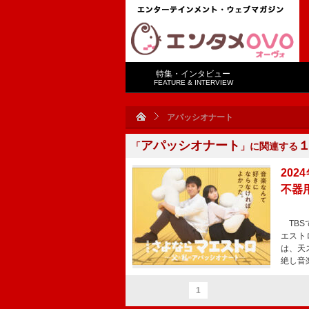
特集・インタビュー
FEATURE & INTERVIEW
アパッシオナート
アパッシオナート
「
」に関連する
20
不器
TBS
エスト
は、天
絶し音
1