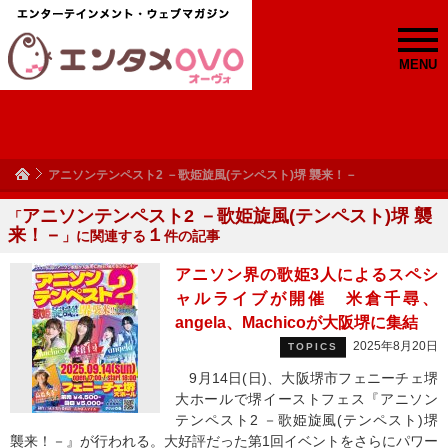
MENU
アニソンテンペスト2 －歌姫旋風(テンペスト)堺 襲来！－
アニソンテンペスト2 －歌姫旋風(テンペスト)堺 襲
「
来！－
１
」に関連する
件の記事
アニソン界の歌姫3人によるスペシ
ャルライブが開催 米倉千尋、
angela、Machicoが大阪堺に集結
2025年8月20日
TOPICS
9月14日(日)、大阪堺市フェニーチェ堺
大ホールで堺イーストフェス『アニソン
テンペスト2 －歌姫旋風(テンペスト)堺
襲来！－』が行われる。大好評だった第1回イベントをさらにパワー