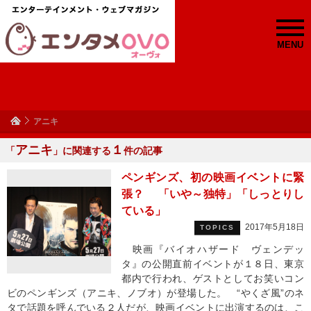
MENU
アニキ
アニキ
１
「
」に関連する
件の記事
ペンギンズ、初の映画イベントに緊
張？ 「いや～独特」「しっとりし
ている」
2017年5月18日
TOPICS
映画『バイオハザード ヴェンデッ
タ』の公開直前イベントが１８日、東京
都内で行われ、ゲストとしてお笑いコン
ビのペンギンズ（アニキ、ノブオ）が登場した。 “やくざ風”のネ
タで話題を呼んでいる２人だが、映画イベントに出演するのは、こ