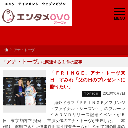
MENU
アナ・トーヴ
アナ・トーヴ
１
「
」に関連する
件の記事
「ＦＲＩＮＧＥ」アナ・トーヴ来
日 すみれ「父の日のプレゼントに
贈りたい」
2013年6月7日
TOPICS
海外ドラマ「ＦＲＩＮＧＥ／フリンジ
〈ファイナル・シーズン〉」のブルーレ
イ＆ＤＶＤリリース記念イベントが５
日、東京都内で行われ、主演女優のアナ・トーヴが出席した。 本
作は、解明できない怪事件を追う捜査チームが、やがて別の世界の