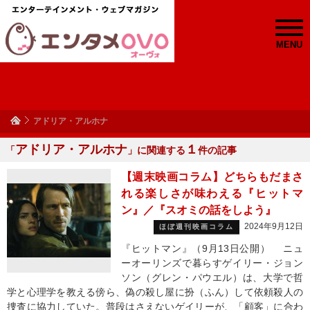
MENU
アドリア・アルホナ
アドリア・アルホナ
１
「
」に関連する
件の記事
【週末映画コラム】どちらもだまさ
れる楽しさが味わえる『ヒットマ
ン』／『スオミの話をしよう』
2024年9月12日
ほぼ週刊映画コラム
『ヒットマン』（9月13日公開） ニュ
ーオーリンズで暮らすゲイリー・ジョン
ソン（グレン・パウエル）は、大学で哲
学と心理学を教える傍ら、偽の殺し屋に扮（ふん）して依頼殺人の
捜査に協力していた。普段はさえないゲイリーが、「顧客」に合わ