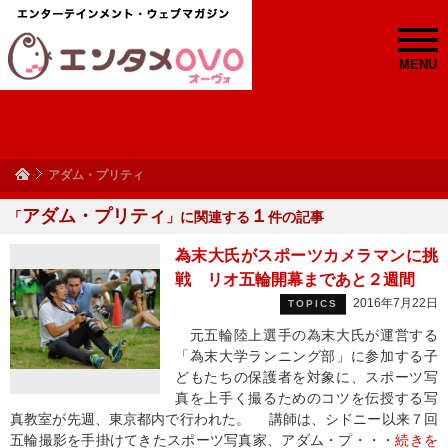
MENU
アダム・プリティ
アダム・プリティ
１
「
」に関連する
件の記事
為末大氏がスポーツカメラマンに挑
戦 リオ五輪開幕まであと２週間
2016年7月22日
TOPICS
元五輪陸上選手の為末大氏が運営する
「為末大学ランニング部」に参加する子
どもたちの保護者を対象に、スポーツ写
真を上手く撮るためのコツを伝授する写
真教室が先週、東京都内で行われた。 講師は、シドニー以来７回
五輪撮影を手掛けてきたスポーツ写真家、アダム・プ・・・
続きを