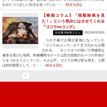
わせたつつましい生活を送っていた・・・
続きを読む
【映画コラム】「怪獣映画を見
た！」という気分にはさせてくれる
『ゴジラvsコング』
2021年6月30日
ほぼ週刊映画コラム
コロナ禍で公開が延期になっていた
『ゴジラvsコング』が７月２日から公開
される。 モンスターの戦いで壊滅的な
被害を受けた地球。特務機関モナークは巨大怪獣のルーツの手掛か
りをつかもうとしていた。そんな中、ゴジラが再び姿を現す。人類
は対抗措置として、コ・・・
続きを読む
1