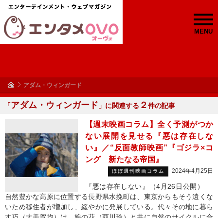
MENU
アダム・ウィンガード
アダム・ウィンガード
２
「
」に関連する
件の記事
【週末映画コラム】全く予測がつか
ない展開を見せる『悪は存在しな
い』／“反面教師映画”『ゴジラ×コ
ング 新たなる帝国』
2024年4月25日
ほぼ週刊映画コラム
『悪は存在しない』（4月26日公開）
自然豊かな高原に位置する長野県水挽町は、東京からもそう遠くな
いため移住者が増加し、緩やかに発展している。代々その地に暮ら
す巧（大美賀均）は、娘の花（西川玲）と共に自然のサイクルに合