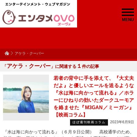
MENU
アケラ・クーパー
アケラ・クーパー
１
「
」に関連する
件の記事
若者の背中に手を添えて、『大丈夫
だよ』と優しいエールを送るような
『水は海に向かって流れる』／ホラ
ーにひねりの効いたダークユーモア
を絡ませた『M3GAN／ミーガン』
【映画コラム】
2023年6月9日
ほぼ週刊映画コラム
『水は海に向かって流れる』（６月９日公開） 高校通学のため、