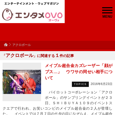
MENU
アクロボール
アクロボール
１
「
」に関連する
件の記事
メイプル超合金カズレーザー「顔が
ブス…」 ウワサの同せい相手につ
いて
2016年6月23日
TOPICS
パイロットコーポレーション「アクロ
ボール」のサンプリングイベントが２３
日、ＳＨＩＢＵＹＡ１０９のイベントス
クエアで行われ、お笑いコンビのメイプル超合金の２人が登壇し
た。 イベントでは７月７日の七夕の日になぞらえ、メイプル超合