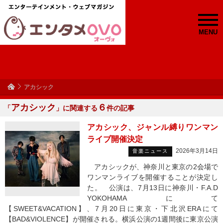
MENU
アカシック
アカシック
６
「
」に関連する
件の記事
アカシック、ジャンル縛りワンマン
ライブ開催決定
2026年3月14日
音楽ニュース
アカシックが、神奈川と東京の2会場で
ワンマンライブを開催することが決定し
た。 公演は、7月13日に神奈川・F.A.D
YOKOHAMAにて
【SWEET&VACATION】、7月20日に東京・下北沢ERAにて
【BAD&VIOLENCE】が開催される。横浜公演の1週間後に東京公演