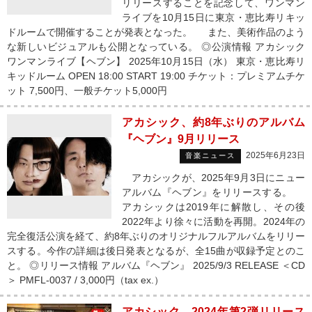
リリースすることを記念して、ワンマン
ライブを10月15日に東京・恵比寿リキッ
ドルームで開催することが発表となった。 また、美術作品のよう
な新しいビジュアルも公開となっている。 ◎公演情報 アカシック
ワンマンライブ【ヘブン】 2025年10月15日（水） 東京・恵比寿リ
キッドルーム OPEN 18:00 START 19:00 チケット：プレミアムチケ
ット 7,500円、一般チケット5,000円
アカシック、約8年ぶりのアルバム
『ヘブン』9月リリース
2025年6月23日
音楽ニュース
アカシックが、2025年9月3日にニュー
アルバム『ヘブン』をリリースする。
アカシックは2019年に解散し、その後
2022年より徐々に活動を再開。2024年の
完全復活公演を経て、約8年ぶりのオリジナルフルアルバムをリリー
スする。今作の詳細は後日発表となるが、全15曲が収録予定とのこ
と。 ◎リリース情報 アルバム『ヘブン』 2025/9/3 RELEASE ＜CD
＞ PMFL-0037 / 3,000円（tax ex.）
アカシック、2024年第2弾リリース