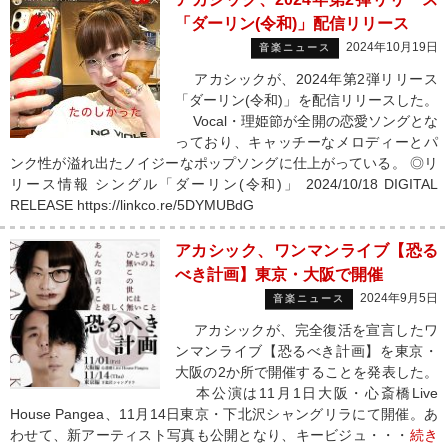
「ダーリン(令和)」配信リリース
2024年10月19日
音楽ニュース
アカシックが、2024年第2弾リリース
「ダーリン(令和)」を配信リリースした。
Vocal・理姫節が全開の恋愛ソングとな
っており、キャッチーなメロディーとパ
ンク性が溢れ出たノイジーなポップソングに仕上がっている。 ◎リ
リース情報 シングル「ダーリン(令和)」 2024/10/18 DIGITAL
RELEASE https://linkco.re/5DYMUBdG
アカシック、ワンマンライブ【恐る
べき計画】東京・大阪で開催
2024年9月5日
音楽ニュース
アカシックが、完全復活を宣言したワ
ンマンライブ【恐るべき計画】を東京・
大阪の2か所で開催することを発表した。
本公演は11月1日大阪・心斎橋Live
House Pangea、11月14日東京・下北沢シャングリラにて開催。あ
わせて、新アーティスト写真も公開となり、キービジュ・・・
続き