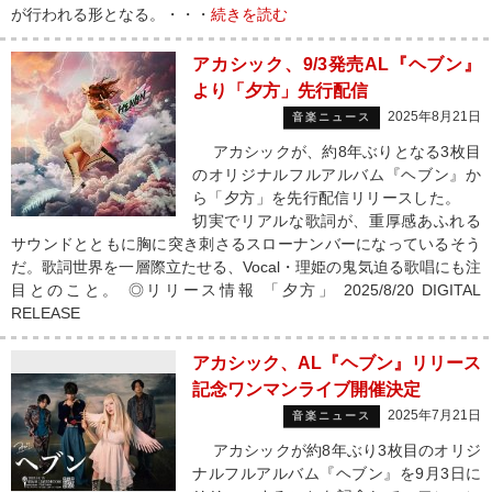
が行われる形となる。・・・
続きを読む
アカシック、9/3発売AL『ヘブン』
より「夕方」先行配信
2025年8月21日
音楽ニュース
アカシックが、約8年ぶりとなる3枚目
のオリジナルフルアルバム『ヘブン』か
ら「夕方」を先行配信リリースした。
切実でリアルな歌詞が、重厚感あふれる
サウンドとともに胸に突き刺さるスローナンバーになっているそう
だ。歌詞世界を一層際立たせる、Vocal・理姫の鬼気迫る歌唱にも注
目とのこと。 ◎リリース情報 「夕方」 2025/8/20 DIGITAL
RELEASE
アカシック、AL『ヘブン』リリース
記念ワンマンライブ開催決定
2025年7月21日
音楽ニュース
アカシックが約8年ぶり3枚目のオリジ
ナルフルアルバム『ヘブン』を9月3日に