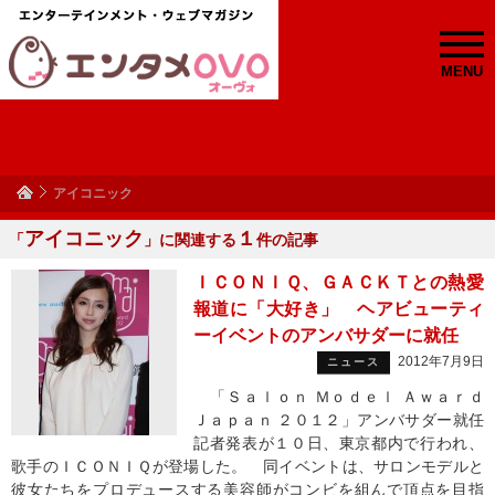
MENU
アイコニック
アイコニック
１
「
」に関連する
件の記事
ＩＣＯＮＩＱ、ＧＡＣＫＴとの熱愛
報道に「大好き」 ヘアビューティ
ーイベントのアンバサダーに就任
2012年7月9日
ニュース
「Ｓａｌｏｎ Ｍｏｄｅｌ Ａｗａｒｄ
Ｊａｐａｎ ２０１２」アンバサダー就任
記者発表が１０日、東京都内で行われ、
歌手のＩＣＯＮＩＱが登場した。 同イベントは、サロンモデルと
彼女たちをプロデュースする美容師がコンビを組んで頂点を目指