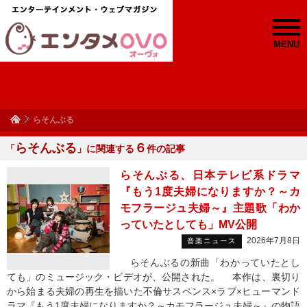
MENU
らそんぶる
らそんぶる
６
「
」に関連する
件の記事
らそんぶる、日本テレビ系ドラマ
『もう1度夫婦になりますか？～カ
モフラージュ夫婦～』主題歌「わか
っていたとしても」MV公開
2026年7月8日
音楽ニュース
らそんぶるの新曲「わかっていたとし
ても」のミュージック・ビデオが、公開された。 本作は、裏切り
から始まる夫婦の再生を描いた不倫サスペンス×ラブ×ヒューマンド
ラマ『もう1度夫婦になりますか？～カモフラージュ夫婦～』の物語