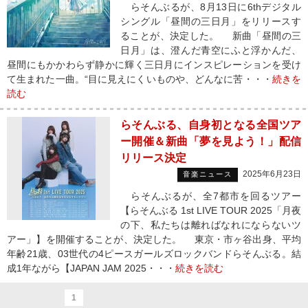
らそんぶるが、8月13日に6thデジタル
シングル「昼間の三日月」をリリースす
ることが、決定した。 新曲「昼間の三
日月」は、澄んだ青空にふと浮かんだ、
昼間にもかかわらず静かに輝く三日月にインスピレーションを受け
て生まれた一曲。“目に見えにくいものや、どんなに苦・・・
続きを
読む
らそんぶる、自身初となる全国ツア
ー開催＆新曲「夢を見よう！」配信
リリース決定
2025年6月23日
音楽ニュース
らそんぶるが、全7都市を回るツアー
【らそんぶる 1st LIVE TOUR 2025「月夜
の下、私たちは離ればなれにならないツ
アー」】を開催することが、決定した。 東京・市ヶ谷出身、平均
年齢21歳、03世代の4ピースガールズロックバンドらそんぶる。結
成1年ながら【JAPAN JAM 2025・・・
続きを読む
1