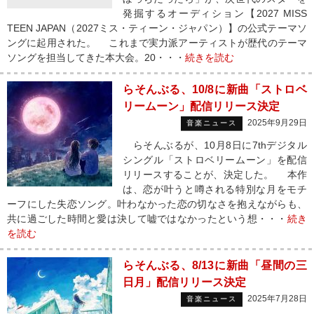
発掘するオーディション【2027 MISS
TEEN JAPAN（2027ミス・ティーン・ジャパン）】の公式テーマソ
ングに起用された。 これまで実力派アーティストが歴代のテーマ
ソングを担当してきた本大会。20・・・
続きを読む
らそんぶる、10/8に新曲「ストロベ
リームーン」配信リリース決定
2025年9月29日
音楽ニュース
らそんぶるが、10月8日に7thデジタル
シングル「ストロベリームーン」を配信
リリースすることが、決定した。 本作
は、恋が叶うと噂される特別な月をモチ
ーフにした失恋ソング。叶わなかった恋の切なさを抱えながらも、
共に過ごした時間と愛は決して嘘ではなかったという想・・・
続き
を読む
らそんぶる、8/13に新曲「昼間の三
日月」配信リリース決定
2025年7月28日
音楽ニュース