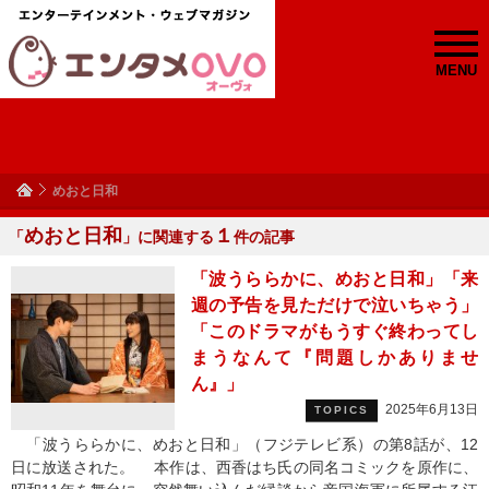
MENU
めおと日和
めおと日和
１
「
」に関連する
件の記事
「波うららかに、めおと日和」「来
週の予告を見ただけで泣いちゃう」
「このドラマがもうすぐ終わってし
まうなんて『問題しかありませ
ん』」
2025年6月13日
TOPICS
「波うららかに、めおと日和」（フジテレビ系）の第8話が、12
日に放送された。 本作は、西香はち氏の同名コミックを原作に、