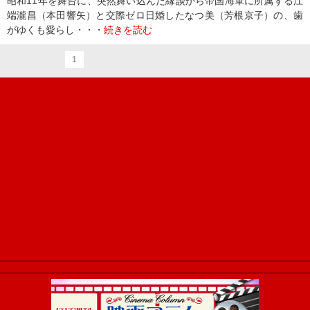
昭和11年を舞台に、突然舞い込んだ縁談から帝国海軍に所属する江
端瀧昌（本田響矢）と交際ゼロ日婚したなつ美（芳根京子）の、歯
がゆくも愛らし・・・
続きを読む
1