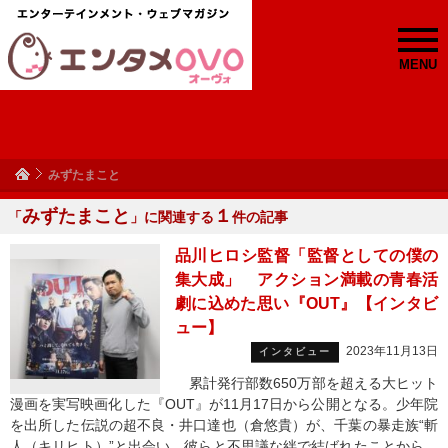
MENU
みずたまこと
みずたまこと
１
「
」に関連する
件の記事
品川ヒロシ監督「監督としての僕の
集大成」 アクション満載の青春活
劇に込めた思い『OUT』【インタビ
ュー】
2023年11月13日
インタビュー
累計発行部数650万部を超える大ヒット
漫画を実写映画化した『OUT』が11月17日から公開となる。少年院
を出所した伝説の超不良・井口達也（倉悠貴）が、千葉の暴走族“斬
人（キリヒト）”と出会い、彼らと不思議な絆で結ばれたことから、