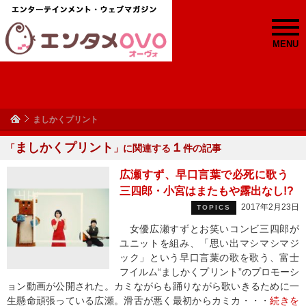
MENU
ましかくプリント
ましかくプリント
１
「
」に関連する
件の記事
広瀬すず、早口言葉で必死に歌う
三四郎・小宮はまたもや露出なし!?
2017年2月23日
TOPICS
女優広瀬すずとお笑いコンビ三四郎が
ユニットを組み、「思い出マシマシマジ
ック」という早口言葉の歌を歌う、富士
フイルム“ましかくプリント”のプロモーシ
ョン動画が公開された。カミながらも踊りながら歌いきるために一
生懸命頑張っている広瀬。滑舌が悪く最初からカミカ・・・
続きを