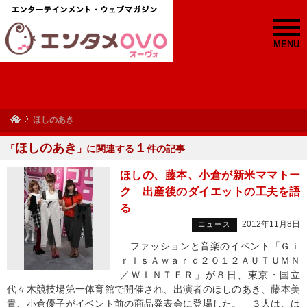
MENU
ほしのあき
ほしのあき
１
「
」に関連する
件の記事
ほしの、藤本、小倉が新米ママトー
ク 出産後のダイエットの工夫を語
る
2012年11月8日
ニュース
ファッションと音楽のイベント「Ｇｉ
ｒｌｓＡｗａｒｄ２０１２ＡＵＴＵＭＮ
／ＷＩＮＴＥＲ」が８日、東京・国立
代々木競技場第一体育館で開催され、出演者のほしのあき、藤本美
貴、小倉優子がイベント前の商品発表会に登場した。 ３人は、は