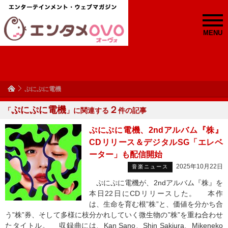
MENU
ぷにぷに電機
ぷにぷに電機
２
「
」に関連する
件の記事
ぷにぷに電機、2ndアルバム『株』
CDリリース＆デジタルSG「エレベ
ーター」も配信開始
2025年10月22日
音楽ニュース
ぷにぷに電機が、2ndアルバム『株』を
本日22日にCDリリースした。 本作
は、生命を育む根”株”と、価値を分かち合
う”株”券、そして多様に枝分かれしていく微生物の”株”を重ね合わせ
たタイトル。 収録曲には、Kan Sano、Shin Sakiura、Mikeneko