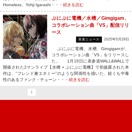
Homeless、Yohji Igarashi・・・
続きを読む
ぷにぷに電機／水槽／Gimgigam、
コラボレーション曲「VS」配信リリ
ース
2025年5月29日
音楽ニュース
ぷにぷに電機、水槽、Gimgigamが、
コラボレーション曲「VS」をリリースし
た。 1月19日に表参道WALL&WALLで
開催された2マンライブ【水槽 × ぷにぷに電機】で初披露された本
作は、”フレンド兼エネミー”のような関係性を描いた、鋭くも中毒
性のあるファンク・チューン・・・
続きを読む
1