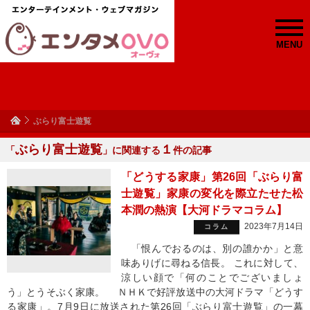
MENU
ぶらり富士遊覧
ぶらり富士遊覧
１
「
」に関連する
件の記事
「どうする家康」第26回「ぶらり富
士遊覧」家康の変化を際立たせた松
本潤の熱演【大河ドラマコラム】
2023年7月14日
コラム
「恨んでおるのは、別の誰かか」と意
味ありげに尋ねる信長。 これに対して、
涼しい顔で「何のことでございましょ
う」とうそぶく家康。 ＮＨＫで好評放送中の大河ドラマ「どうす
る家康」。7月9日に放送された第26回「ぶらり富士遊覧」の一幕