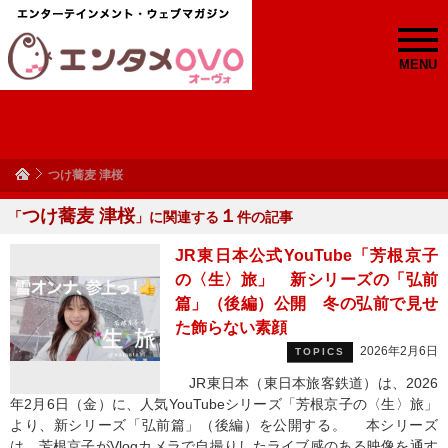
MENU
つけ蕎麦 津桜
つけ蕎麦 津桜
１
「
」に関連する
件の記事
JR東日本公式YouTube「芳根京子
の〈生〉旅」 新シリーズの「弘前
篇」（後編）公開 冬の弘前で見せ
た飾らない素顔
2026年2月6日
TOPICS
JR東日本（東日本旅客鉄道）は、2026
年2月6日（金）に、人気YouTubeシリーズ「芳根京子の〈生〉旅」
より、新シリーズ「弘前篇」（後編）を公開する。 本シリーズ
は、芳根京子がVlogカメラで自撮りしたライブ感のある映像を通す