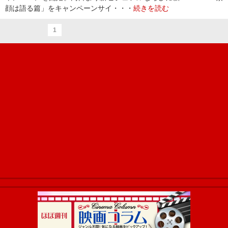
顔は語る篇」をキャンペーンサイ・・・
続きを読む
1