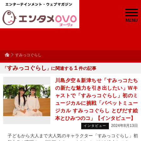
MENU
すみっコぐらし
すみっコぐらし
１
「
」に関連する
件の記事
川島夕空＆新津ちせ「すみっコたち
の新たな魅力を引き出したい」Wキ
ャストで「すみっコぐらし」初のミ
ュージカルに挑戦「パペットミュー
ジカル すみっコぐらし とびだす絵
本とひみつのコ」【インタビュー】
2024年8月13日
インタビュー
子どもから大人まで大人気のキャラクター「すみっコぐらし」初