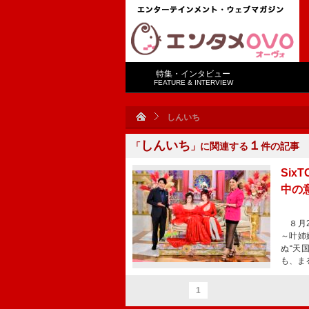
特集・インタビュー
FEATURE & INTERVIEW
しんいち
しんいち
１
「
」に関連する
件の記事
Si
中の
８月2
～叶姉
ぬ“天
も、ま
1