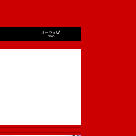
オーヴォ
OVO