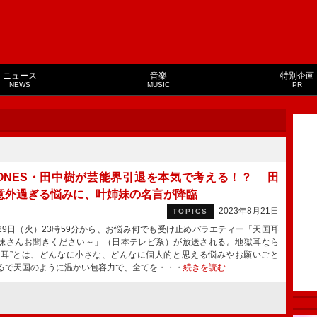
ニュース
音楽
特別企画
NEWS
MUSIC
PR
xTONES・田中樹が芸能界引退を本気で考える！？ 田
意外過ぎる悩みに、叶姉妹の名言が降臨
2023年8月21日
TOPICS
9日（火）23時59分から、お悩み何でも受け止めバラエティー「天国耳
妹さんお聞きください～」（日本テレビ系）が放送される。地獄耳なら
国耳”とは、どんなに小さな、どんなに個人的と思える悩みやお願いごと
るで天国のように温かい包容力で、全てを・・・
続きを読む