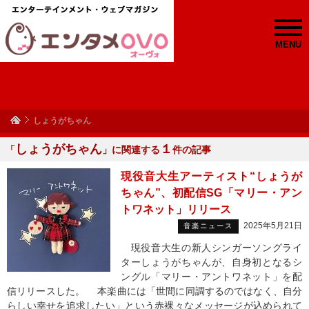
MENU
しょうがちゃん
しょうがちゃん
１
「
」に関連する
件の記事
現役音大生アーティスト“しょうが
ちゃん”、初配信SG「マリー・アン
トワネット」リリース
2025年5月21日
音楽ニュース
現役音大生の新人シンガーソングライ
ターしょうがちゃんが、自身初となるシ
ングル「マリー・アントワネット」を配
信リリースした。 本楽曲には「世間に同調するのではなく、自分
らしい幸せを追求したい」という赤裸々なメッセージが込められて