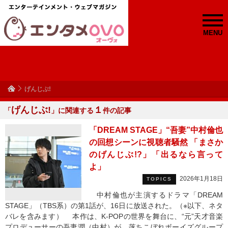
MENU
げんじぶ!
げんじぶ!
１
「
」に関連する
件の記事
「DREAM STAGE」“吾妻”中村倫也
の回想シーンに視聴者騒然 「まさか
のげんじぶ!?」「出るなら言って
よ」
2026年1月18日
TOPICS
中村倫也が主演するドラマ「DREAM
STAGE」（TBS系）の第1話が、16日に放送された。（※以下、ネタ
バレを含みます） 本作は、K-POPの世界を舞台に、“元”天才音楽
プロデューサーの吾妻潤（中村）が、落ちこぼれボーイズグループ