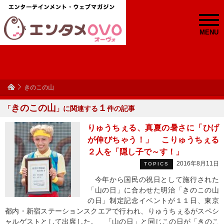
MENU
きのこの山
きのこの山
１
「
」に関連する
件の記事
りゅうちぇる、真夏の暑さに「ひげ
が伸びちゃう！」 こりゅうちぇる
２人を「隠し子で～す！」
2016年8月11日
TOPICS
今年から国民の祝日として施行された
「山の日」に合わせた明治「きのこの山
の日」制定記念イベントが１１日、東京
都内・新宿ステーションスクエアで行われ、りゅうちぇるがスペシ
ャルゲストとして出席した。 「山の日」と同じこの日が「きのこ