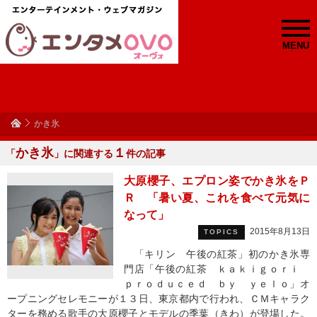
MENU
かき氷
かき氷
１
「
」に関連する
件の記事
大原櫻子、エプロン姿でかき氷をＰ
Ｒ 「暑い夏、これを食べて元気に
なって」
2015年8月13日
TOPICS
「キリン 午後の紅茶」初のかき氷専
門店「午後の紅茶 ｋａｋｉｇｏｒｉ
ｐｒｏｄｕｃｅｄ ｂｙ ｙｅｌｏ」オ
ープニングセレモニーが１３日、東京都内で行われ、ＣＭキャラク
ターを務める歌手の大原櫻子とモデルの季葉（きわ）が登場した。