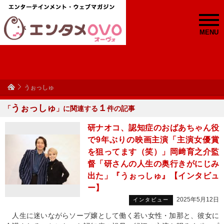
MENU
うぉっしゅ
うぉっしゅ
１
「
」に関連する
件の記事
研ナオコ、認知症のおばあちゃん役
で9年ぶりの映画主演「主演女優賞
を狙ってます（笑）」岡﨑育之介監
督「研さんの人生の奥行きがにじみ
出た」『うぉっしゅ』【インタビュ
ー】
2025年5月12日
インタビュー
人生に迷いながらソープ嬢として働く若い女性・加那と、彼女に